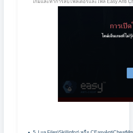
เกมและ
ทำการลบโฟลเดอร์และไฟล์ Easy Anti Chea
5. Lua Files\Skillinfoz\ หรือ CEasyAntiCheatMgr :