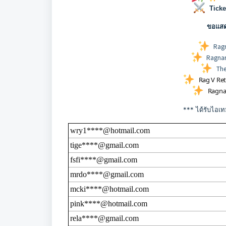
Ticke
ขอแสดง
Ragn
Ragnaro
The
Rag V Re
Ragnar
*** ได้รับไอเทมทา
wry1****@hotmail.com
tige****@gmail.com
fsfi****@gmail.com
mrdo****@gmail.com
mcki****@hotmail.com
pink****@hotmail.com
rela****@gmail.com